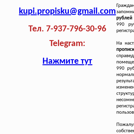
Гражда
kupi.propisku@gmail.com
запомн
рублей 
990 ру
Тел. 7-937-796-30-96
регистр
Telegram:
На нас
пропис
справе
Нажмите тут
помещен
990 ру
нормаль
результ
изменен
структ
несомн
регист
пользов
Пожалу
собств