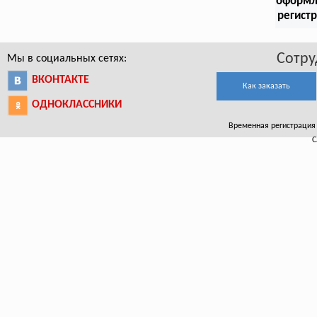
оформл
регист
Сотру
Мы в социальных сетях:
ВКОНТАКТЕ
Как заказать
ОДНОКЛАССНИКИ
Временная регистрация 
С