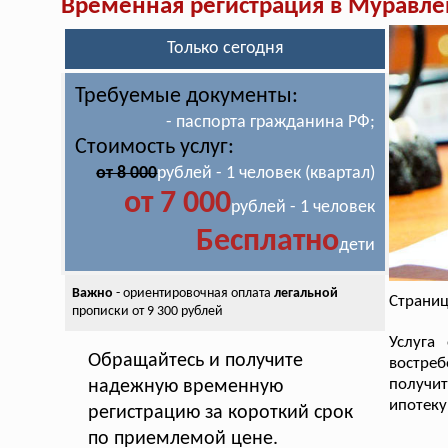
Временная регистрация в Муравле
Только сегодня
Требуемые документы:
- паспорта гражданина РФ;
Стоимость услуг:
от 8 000
рублей - 1 человек (квартал)
от 7 000
рублей - 1 человек
Бесплатно
дети
Важно
- ориентировочная оплата
легальной
Страниц
прописки от 9 300 рублей
Услуга
Обращайтесь и получите
востреб
получит
надежную временную
ипотеку
регистрацию за короткий срок
по приемлемой цене.