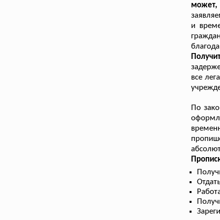
может,
заявляе
и врем
граждан
благода
Получи
задерже
все лег
учрежде
По зако
оформл
временн
пропиш
абсолют
Прописк
Получ
Отдать
Работа
Получ
Зарег